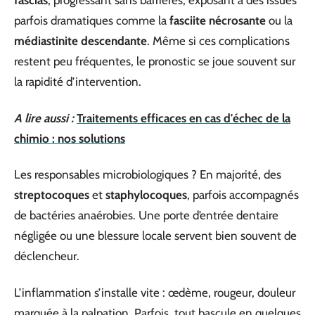
fascias
, progressant sans barrières, exposant à des issues
parfois dramatiques comme la
fasciite nécrosante
ou la
médiastinite descendante
. Même si ces complications
restent peu fréquentes, le pronostic se joue souvent sur
la rapidité d’intervention.
A lire aussi :
Traitements efficaces en cas d'échec de la
chimio : nos solutions
Les responsables microbiologiques ? En majorité, des
streptocoques
et
staphylocoques
, parfois accompagnés
de bactéries anaérobies. Une porte d’entrée dentaire
négligée ou une blessure locale servent bien souvent de
déclencheur.
L’inflammation s’installe vite : œdème, rougeur, douleur
marquée à la palpation. Parfois, tout bascule en quelques