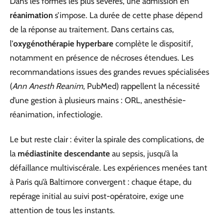
Dans les formes les plus sévères, une admission en
réanimation
s’impose. La durée de cette phase dépend
de la réponse au traitement. Dans certains cas,
l’
oxygénothérapie hyperbare
complète le dispositif,
notamment en présence de nécroses étendues. Les
recommandations issues des grandes revues spécialisées
(
Ann Anesth Reanim
, PubMed) rappellent la nécessité
d’une gestion à plusieurs mains : ORL, anesthésie-
réanimation, infectiologie.
Le but reste clair : éviter la spirale des complications, de
la
médiastinite descendante
au sepsis, jusqu’à la
défaillance multiviscérale. Les expériences menées tant
à Paris qu’à Baltimore convergent : chaque étape, du
repérage initial au suivi post-opératoire, exige une
attention de tous les instants.